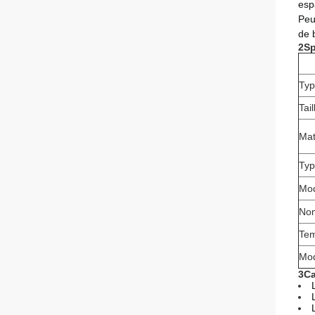
espa
Peu
de 
2Sp
Typ
Tail
Mat
Typ
Mod
Nom
Tem
Mod
3Ca