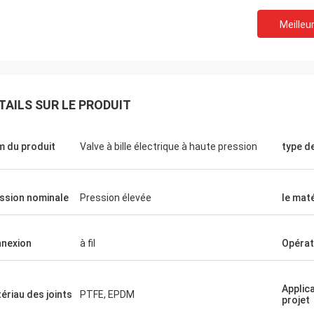
Meilleur
TAILS SUR LE PRODUIT
 du produit
Valve à bille électrique à haute pression
type d
ssion nominale
Pression élevée
le maté
nexion
à fil
Opérat
Applic
ériau des joints
PTFE, EPDM
projet