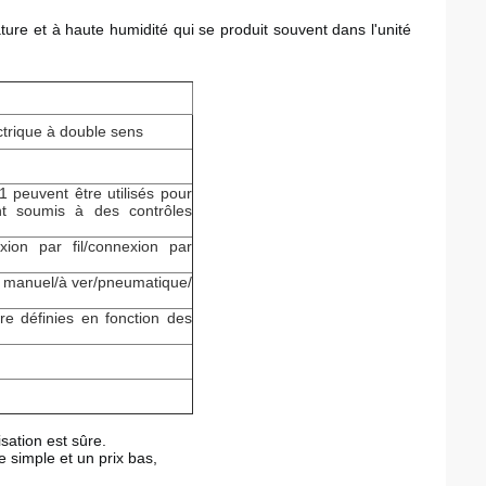
re et à haute humidité qui se produit souvent dans l'unité 
ectrique à double sens
 peuvent être utilisés pour
nt soumis à des contrôles
ion par fil/connexion par
 manuel/à ver/pneumatique/
re définies en fonction des
lisation est sûre.
e simple et un prix bas,