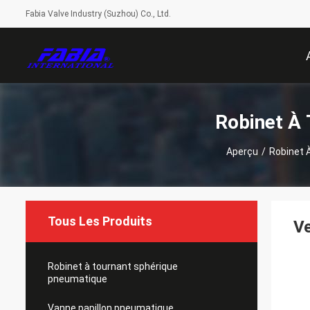
Fabia Valve Industry (Suzhou) Co., Ltd.
Robinet À 
Aperçu
/
Robinet 
Tous Les Produits
Ve
Robinet à tournant sphérique
pneumatique
Vanne papillon pneumatique