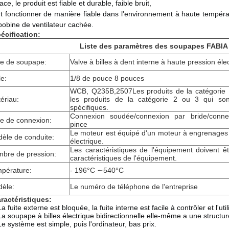
ce, le produit est fiable et durable, faible bruit,
t fonctionner de manière fiable dans l'environnement à haute températu
bobine de ventilateur cachée.
écification:
Liste des paramètres des soupapes FABIA
e de soupape:
Valve à billes à dent interne à haute pression él
le:
1/8 de pouce 8 pouces
WCB, Q235B,2507Les produits de la catégorie 1
ériau:
les produits de la catégorie 2 ou 3 qui so
spécifiques.
Connexion soudée/connexion par bride/connex
e de connexion:
pince
Le moteur est équipé d'un moteur à engrenages
èle de conduite:
électrique.
Les caractéristiques de l'équipement doivent êt
bre de pression:
caractéristiques de l'équipement.
pérature:
- 196°C ∼540°C
èle:
Le numéro de téléphone de l'entreprise
ractéristiques:
La fuite externe est bloquée, la fuite interne est facile à contrôler et l'uti
La soupape à billes électrique bidirectionnelle elle-même a une structur
Le système est simple, puis l'ordinateur, bas prix.