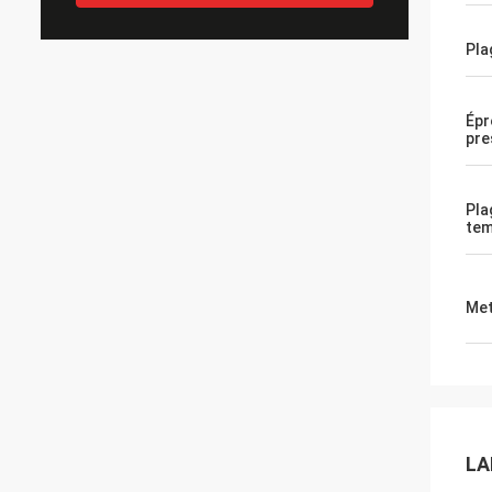
Pla
Épr
pre
Pla
tem
Met
LA