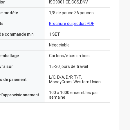
ion
ISO9001,CE,CCS,DNV
e modèle
1/8 de pouce 36 pouces
ts
Brochure du produit PDF
 de commande min
1 SET
Négociable
'emballage
Cartons/étuis en bois
ivraison
15-30 jours de travail
L/C, D/A, D/P, T/T,
s de paiement
MoneyGram, Western Union
100 à 1000 ensembles par
 d'approvisionnement
semaine