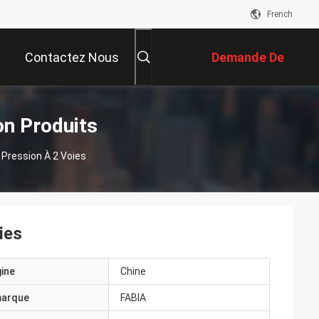
French
Contactez Nous
Demande De
Soumission
on Produits
e Pression À 2 Voies
ies
gine
Chine
marque
FABIA