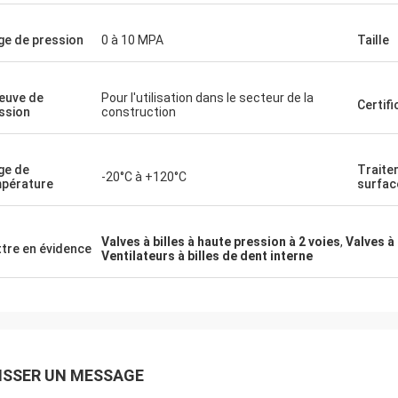
ge de pression
0 à 10 MPA
Taille
euve de
Pour l'utilisation dans le secteur de la
Certifi
ssion
construction
ge de
Traite
-20°C à +120°C
pérature
surfac
Valves à billes à haute pression à 2 voies
,
Valves à
tre en évidence
Ventilateurs à billes de dent interne
ISSER UN MESSAGE