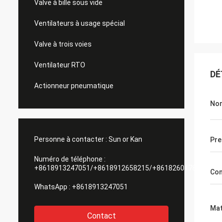
Valve à bille sous vide
Ventilateurs à usage spécial
Valve à trois voies
Ventilateur RTO
DÉ
Actionneur pneumatique
Nom
Personne à contacter :
Sun or Kan
Pre
Numéro de téléphone :
+8618913247051/+8618912658215/+8618260178084
Con
WhatsApp :
+8618913247051
Mat
Contact