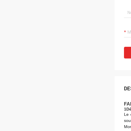
DE
FAB
1Dé
Le 
sou
Mon