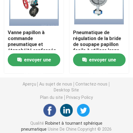
Robinet à tournant sphérique à haute pression
Vanne papillon à
Pneumatique de
Valve de papillon marin
commande
régulation de la bride
pneumatique et
de soupape papillon
étanchéité renforcée -
facile à utiliser large
Vanne papillon de ventilation
Fabricant de source
gamme d'utilisation
envoyer une
envoyer une
de petite résistance
aux fluides
Une valve plus humide
demande
demande
Aperçu
Au sujet de nous
Contactez-nous
Desktop Site
Valve à bille FB
Plan du site
Privacy Policy
Valve à bille à haute température
Qualité
Robinet à tournant sphérique
Vanne papillon industrielle
pneumatique
Usine De Chine.Copyright © 2026