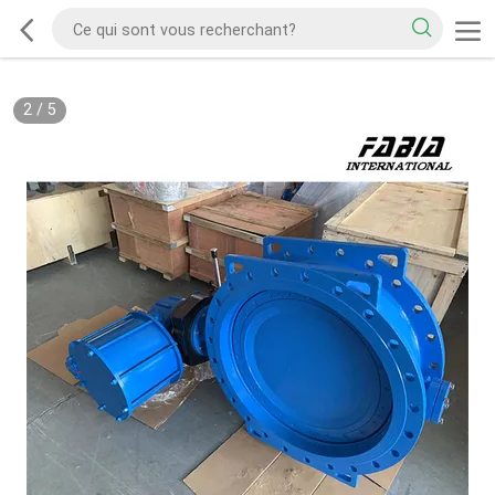
2
/
5