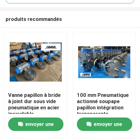
produits recommandés
Vanne papillon à bride
100 mm Pneumatique
À la maison
à joint dur sous vide
actionné soupape
pneumatique en acier
papillon intégration
inoxydable
transparente
Produits
Résistance à la
envoyer une
envoyer une
corrosion
demande
demande
Vidéos