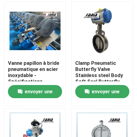
À propos de nous
Visite de l'usine
Contrôle de la qualité
Vanne papillon à bride
Clamp Pneumatic
pneumatique en acier
Butterfly Valve
inoxydable -
Stainless steel Body
Nous contacter
Spécifications
Soft Seal Butterfly
complètes pour
Valve
envoyer une
envoyer une
l'industrie navale
Demandez un devis
demande
demande
Robinet à tournant sphérique pneumatique
Vanne papillon pneumatique