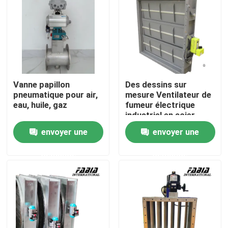
À propos de nous
Visite de l'usine
Vanne papillon
Des dessins sur
Contrôle de la qualité
pneumatique pour air,
mesure Ventilateur de
eau, huile, gaz
fumeur électrique
industriel en acier
inoxydable Autres
Nous contacter
envoyer une
envoyer une
matériaux
demande
demande
Demandez un devis
Robinet à tournant sphérique pneumatique
Vanne papillon pneumatique