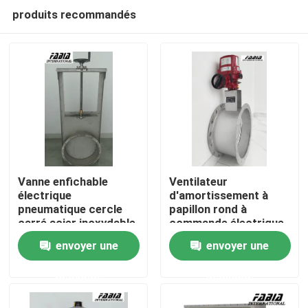
produits recommandés
Vanne enfichable
Ventilateur
électrique
d'amortissement à
pneumatique cercle
papillon rond à
À la maison
carré acier inoxydable
commande électrique
pour le contrôle du
envoyer une
envoyer une
volume d'air
Produits
demande
demande
Vidéos