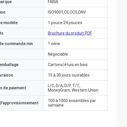
marque
FABIA
ion
ISO9001,CE,CCS,DNV
e modèle
1 pouce 24 pouces
ts
Brochure du produit PDF
 de commande min
1 série
Négociable
'emballage
Cartons/étuis en bois
ivraison
15 à 30 jours ouvrables
L/C, D/A, D/P, T/T,
s de paiement
MoneyGram, Western Union
100 à 1000 ensembles par
 d'approvisionnement
semaine