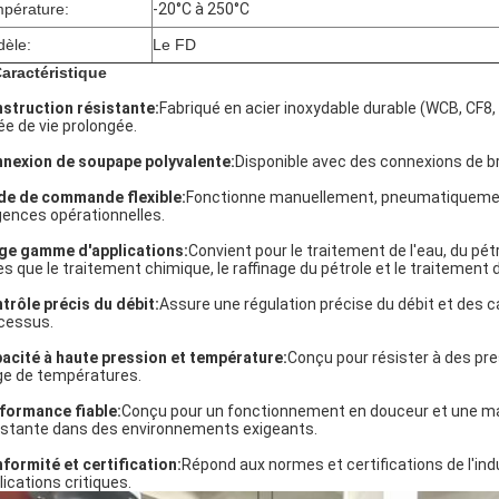
pérature:
-20°C à 250°C
èle:
Le FD
Caractéristique
struction résistante:
Fabriqué en acier inoxydable durable (WCB, CF8,
ée de vie prolongée.
nexion de soupape polyvalente:
Disponible avec des connexions de bri
e de commande flexible:
Fonctionne manuellement, pneumatiquement 
gences opérationnelles.
ge gamme d'applications:
Convient pour le traitement de l'eau, du pétr
les que le traitement chimique, le raffinage du pétrole et le traitement d
trôle précis du débit:
Assure une régulation précise du débit et des c
cessus.
acité à haute pression et température:
Conçu pour résister à des pr
ge de températures.
formance fiable:
Conçu pour un fonctionnement en douceur et une m
stante dans des environnements exigeants.
formité et certification:
Répond aux normes et certifications de l'indus
lications critiques.