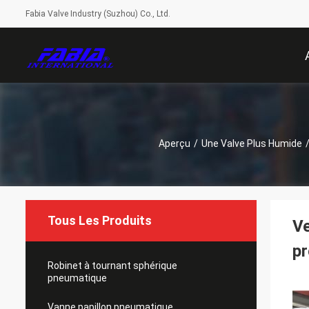
Fabia Valve Industry (Suzhou) Co., Ltd.
Aperçu
/
Une Valve Plus Humide
Tous Les Produits
Ve
pr
Robinet à tournant sphérique
pneumatique
Vanne papillon pneumatique