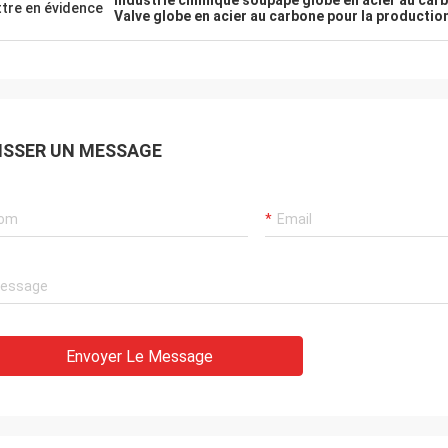
Industrie chimique soupape globe en acier au car
tre en évidence
Valve globe en acier au carbone pour la productio
ISSER UN MESSAGE
Envoyer Le Message