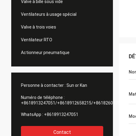
Valve à bille sous vide
Ventilateurs à usage spécial
Valve à trois voies
Ventilateur RTO
Actionneur pneumatique
DÉ
Nom
Personne à contacter :
Sun or Kan
Mat
Numéro de téléphone :
+8618913247051/+8618912658215/+8618260178084
WhatsApp :
+8618913247051
Mod
Contact