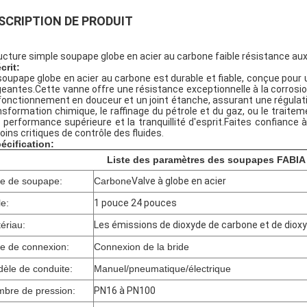
SCRIPTION DE PRODUIT
ucture simple soupape globe en acier au carbone faible résistance aux f
crit:
soupape globe en acier au carbone est durable et fiable, conçue pour u
geantes.Cette vanne offre une résistance exceptionnelle à la corrosi
fonctionnement en douceur et un joint étanche, assurant une régulatio
nsformation chimique, le raffinage du pétrole et du gaz, ou le traitem
 performance supérieure et la tranquillité d'esprit.Faites confiance à 
oins critiques de contrôle des fluides.
écification:
Liste des paramètres des soupapes FABIA
e de soupape:
Carbone
Valve à globe en acier
le:
1 pouce 24 pouces
ériau:
Les émissions de dioxyde de carbone et de diox
e de connexion:
Connexion de la bride
èle de conduite:
Manuel/pneumatique/électrique
bre de pression:
PN16 à PN100