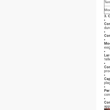
Tem
Mod
3. 
Con
dur
Con
Mod
exi
Lar
tel
Con
pro
Cap
pla
Per
con
Con
app