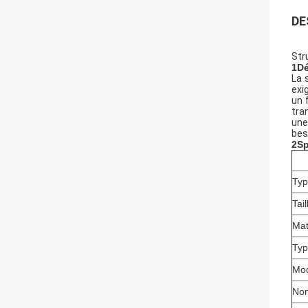
DE
Str
1Dé
La 
exi
un 
tra
une
bes
2Sp
Typ
Tail
Mat
Typ
Mod
Nom